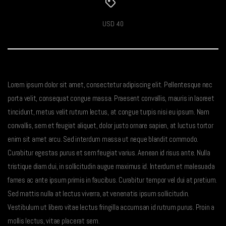
USD 40
Lorem ipsum dolor sit amet, consectetur adipiscing elit. Pellentesque nec
porta velit, consequat congue massa. Praesent convallis, mauris in laoreet
tincidunt, metus velit rutrum lectus, at congue turpis nisi eu ipsum. Nam
convallis, sem et feugiat aliquet, dolor justo ornare sapien, at luctus tortor
enim sit amet arcu. Sed interdum massa ut neque blandit commodo.
Curabitur egestas purus et sem feugiat varius. Aenean id risus ante. Nulla
tristique diam dui, in sollicitudin augue maximus id. Interdum et malesuada
fames ac ante ipsum primis in faucibus. Curabitur tempor vel dui at pretium.
Sed mattis nulla at lectus viverra, at venenatis ipsum sollicitudin.
Vestibulum ut libero vitae lectus fringilla accumsan id rutrum purus. Proin a
mollis lectus, vitae placerat sem.