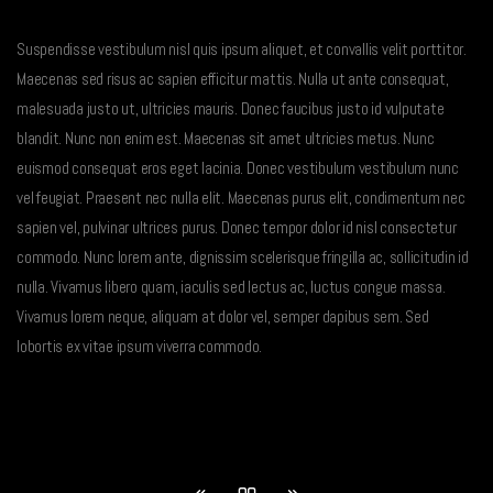
Suspendisse vestibulum nisl quis ipsum aliquet, et convallis velit porttitor.
Maecenas sed risus ac sapien efficitur mattis. Nulla ut ante consequat,
malesuada justo ut, ultricies mauris. Donec faucibus justo id vulputate
blandit. Nunc non enim est. Maecenas sit amet ultricies metus. Nunc
euismod consequat eros eget lacinia. Donec vestibulum vestibulum nunc
vel feugiat. Praesent nec nulla elit. Maecenas purus elit, condimentum nec
sapien vel, pulvinar ultrices purus. Donec tempor dolor id nisl consectetur
commodo. Nunc lorem ante, dignissim scelerisque fringilla ac, sollicitudin id
nulla. Vivamus libero quam, iaculis sed lectus ac, luctus congue massa.
Vivamus lorem neque, aliquam at dolor vel, semper dapibus sem. Sed
lobortis ex vitae ipsum viverra commodo.